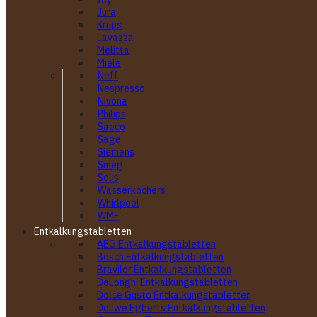
Jura
Krups
Lavazza
Melitta
Miele
Neff
Nespresso
Nivona
Philips
Saeco
Sage
Siemens
Smeg
Solis
Wasserkochers
Whirlpool
WMF
Entkalkungstabletten
AEG Entkalkungstabletten
Bosch Entkalkungstabletten
Bravilor Entkalkungstabletten
DeLonghi Entkalkungstabletten
Dolce Gusto Entkalkungstabletten
Douwe Egberts Entkalkungstabletten