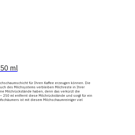
250 ml
lchschaumschicht für Ihren Kaffee erzeugen können. Die
ch des Milchsystems verbleiben Milchreste in Ihrer
ine Milchrückstände haben, denn das verkürzt die
 250 ml entfernt diese Milchrückstände und sorgt für ein
fschäumers ist mit diesem Milchschaumreiniger viel