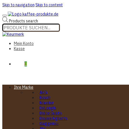
Skip to navigation
Skip to content
Products search
Mein Konto
Kasse
€0,00
0
Ihre Marke
AEG
Bosch
Bravilor
DeLonghi
Dolce Gusto
Douwe Egberts
Gaggenau
Illy