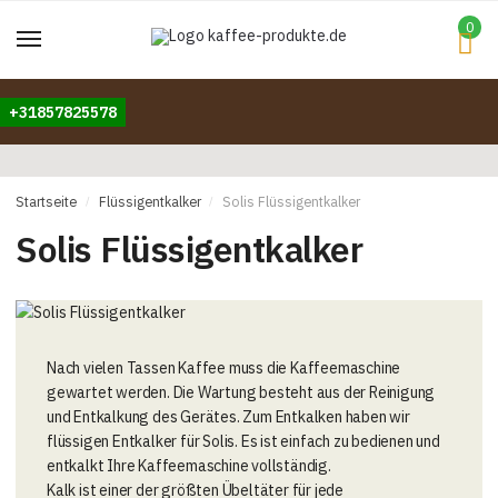
Skip
Skip
0
to
to
navigation
content
+31857825578
Startseite
Flüssigentkalker
Solis Flüssigentkalker
/
/
Solis Flüssigentkalker
Nach vielen Tassen Kaffee muss die Kaffeemaschine
gewartet werden. Die Wartung besteht aus der Reinigung
und Entkalkung des Gerätes. Zum Entkalken haben wir
flüssigen Entkalker für Solis. Es ist einfach zu bedienen und
entkalkt Ihre Kaffeemaschine vollständig.
Kalk ist einer der größten Übeltäter für jede