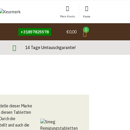
Mein Konto
Kasse
0
+31857825578
€0,00
14 Tage Umtauschgarantie!
delle dieser Marke
t diesen Tabletten
Durch die
ellt und auch die