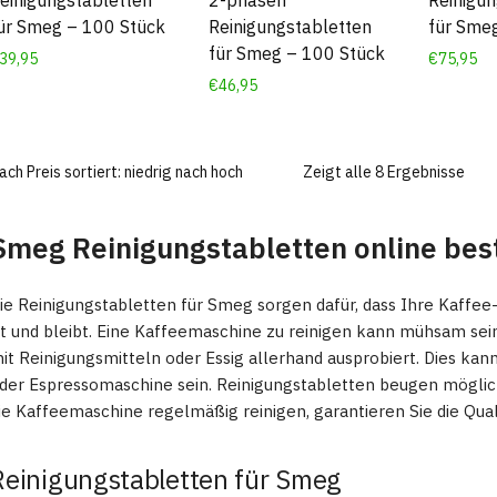
einigungstabletten
2-phasen
Reinigun
ür Smeg – 100 Stück
Reinigungstabletten
für Sme
für Smeg – 100 Stück
39,95
€
75,95
€
46,95
Zeigt alle 8 Ergebnisse
Smeg Reinigungstabletten online bes
ie Reinigungstabletten für Smeg sorgen dafür, dass Ihre Kaffe
st und bleibt. Eine Kaffeemaschine zu reinigen kann mühsam sein
it Reinigungsmitteln oder Essig allerhand ausprobiert. Dies kan
der Espressomaschine sein. Reinigungstabletten beugen möglic
ie Kaffeemaschine regelmäßig reinigen, garantieren Sie die Qual
Reinigungstabletten für Smeg