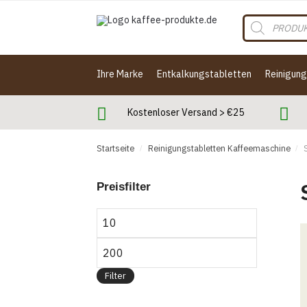
Skip
Skip
Products
to
to
search
navigation
content
Ihre Marke
Entkalkungstabletten
Reinigun
Kostenloser Versand > €25
Startseite
Reinigungstabletten Kaffeemaschine
/
/
Preisfilter
Min.
Preis
Max.
Preis
Filter