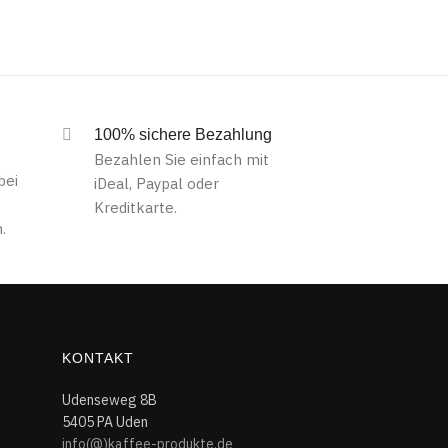
100% sichere Bezahlung
Bezahlen Sie einfach mit
bei
iDeal, Paypal oder
Kreditkarte.
.
KONTAKT
Udenseweg 8B
5405 PA Uden
info(@)kaffee-produkte.de