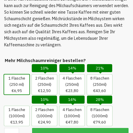
kann auch zur Reinigung des Milchaufschäumers verwendet werden.
So können Sie schnell wieder eine Tasse Kaffee mit einer guten
Schaumschicht genießen. Milchrückstände im Milchsystem wirken
sich negativ auf die Schaumschicht Ihres Kaffees aus. Dies wirkt
sich auch auf die Qualität Ihres Kaffees aus. Reinigen Sie Ihr
Milchsystem also regelmäßig, um die Lebensdauer Ihrer
Kaffeemaschine zu verlängern.
Mehr Milchschaumreiniger bestellen?
10%
14%
21%
1 Flasche
2 Flaschen
4 Flaschen
8 Flaschen
(250 ml)
(250ml)
(250ml)
(250ml)
€6,95
€12,50
€23,80
€43,60
10%
14%
28%
1 Flasche
2 Flaschen
4 Flaschen
8 Flaschen
(1000ml)
(1000ml)
(1000ml)
(1000ml)
€13,95
€24,90
€47,80
€79,60
Milchschaumreiniger