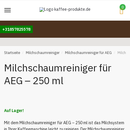
Skip
Skip
0
to
to
navigation
content
+31857825578
Startseite
Milchschaumreiniger
Milchschaumreiniger für AEG
Milchsc
/
/
/
Milchschaumreiniger für
AEG – 250 ml
Auf Lager!
Mit dem Milchschaumreiniger für AEG – 250 ml ist das Milchsystem
in Ihrer Kaffeemaschine leicht zu reinigen. Der Milchschaumreiniger