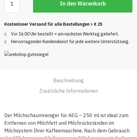
In den Warenkorb
für
AEG
-
Kostenloser Versand für alle Bestellungen
> € 25
250
ml
Vor 16:00 Uhr bestellt = am nächsten Werktag geliefert.
Menge
Hervorragender Kundendienst für jede weitere Unterstützung.
Beschreibung
Zusätzliche Informationen
Der Milchschaumreiniger für AEG – 250 ml ist ideal zum
Entfernen von Milchfett und Milchrückständen im
Milchsystem Ihrer Kaffeemaschine. Nach dem Gebrauch