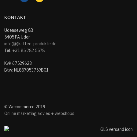
KONTAKT
Udenseweg 8B
5405 PA Uden
info(@)kaffee-produkte.de
Tel.
+31 85 782 5578
KvK 67529623
Btw: NL857053759B01
© Wecommerce 2019
Online marketing advies + webshops