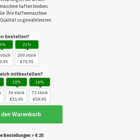
aschine haften bleiben,
s Sie Ihre Kaffeemaschine
 Qualität zu gewährleisten.
n bestellen?
6%
21%
 stück
200 stück
9,95
€75,95
eich mitbestellen?
10%
16%
k
36 stück
72 stück
€31,95
€59,95
 den Warenkorb
le Bestellungen
> € 25