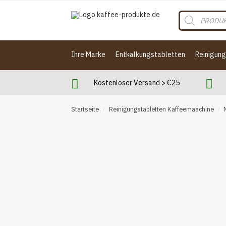
Skip
Skip
Products
to
to
search
navigation
content
Ihre Marke
Entkalkungstabletten
Reinigun
Kostenloser Versand > €25
Startseite
Reinigungstabletten Kaffeemaschine
/
/