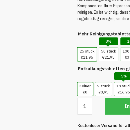
Komponenten Ihrer Espressom
reinigen. Es ist wichtig, das
regelmäßig reinigen, um ihre
Mehr Reinigungstablette
8%
1
25 stück
50 stück
100
€11,95
€21,95
€3
Entkalkungstabletten gl
5%
Keiner
9 stück
18 stüc
€0
€8,95
€16,95
Reinigungstabletten
In
für
Miele
-
Kostenloser Versand für al
25