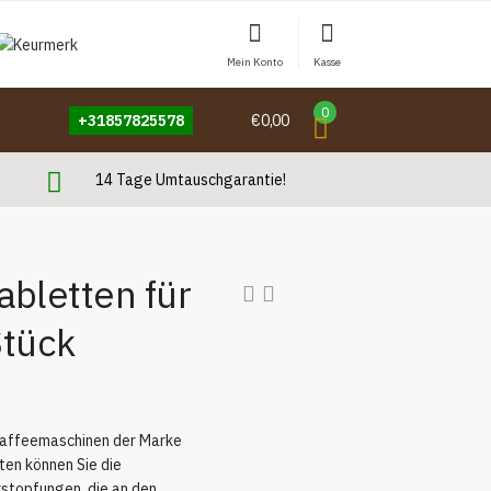
Mein Konto
Kasse
0
+31857825578
€0,00
14 Tage Umtauschgarantie!
abletten für
Stück
Kaffeemaschinen der Marke
tten können Sie die
stopfungen, die an den