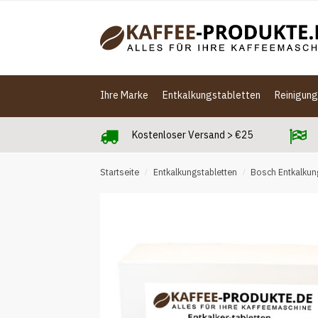
Skip
Skip
to
to
navigation
content
Ihre Marke
Entkalkungstabletten
Reinigun
Kostenloser Versand > €25
Startseite
Entkalkungstabletten
Bosch Entkalkun
/
/