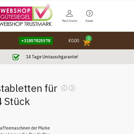
Mein Konto
Kasse
0
+31857825578
€0,00
14 Tage Umtauschgarantie!
tabletten für
 Stück
Kaffeemaschinen der Marke