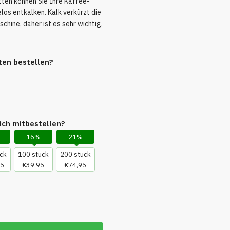
tten können Sie Ihre Kaffee-
os entkalken. Kalk verkürzt die
hine, daher ist es sehr wichtig,
ten bestellen?
ich mitbestellen?
16%
21%
ck
100 stück
200 stück
95
€39,95
€74,95