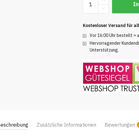
In
für
Bosch
-
Kostenloser Versand für al
144
Stück
Vor 16:00 Uhr bestellt =
Menge
Hervorragender Kundendie
Unterstützung.
eschreibung
Zusätzliche Informationen
Bewertungen