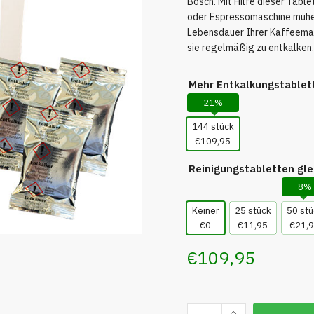
Bosch. Mit Hilfe dieser Table
oder Espressomaschine mühel
Lebensdauer Ihrer Kaffeemasc
sie regelmäßig zu entkalken.
Mehr Entkalkungstablet
21%
144 stück
€109,95
Reinigungstabletten gle
8%
Keiner
25 stück
50 stü
€0
€11,95
€21,
€
109,95
Entkalkungstabletten