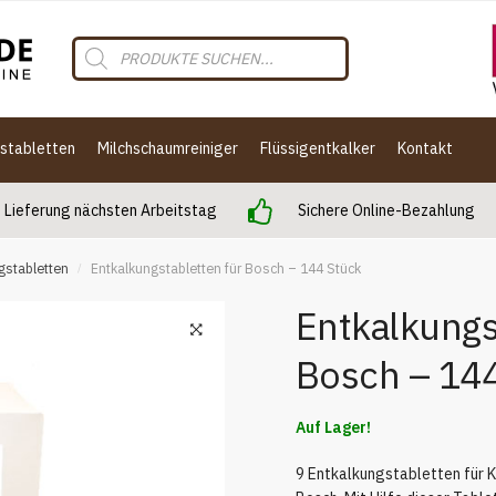
Products
search
gstabletten
Milchschaumreiniger
Flüssigentkalker
Kontakt
Lieferung nächsten Arbeitstag
Sichere Online-Bezahlung
gstabletten
Entkalkungstabletten für Bosch – 144 Stück
/
Entkalkungs
Bosch – 144
Auf Lager!
9 Entkalkungstabletten für 