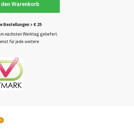
 den Warenkorb
le Bestellungen
> € 25
 am nächsten Werktag geliefert.
nst für jede weitere
0