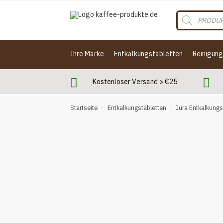
Skip
Skip
Products
to
to
search
navigation
content
Ihre Marke
Entkalkungstabletten
Reinigun
Kostenloser Versand > €25
Startseite
Entkalkungstabletten
Jura Entkalkungs
/
/