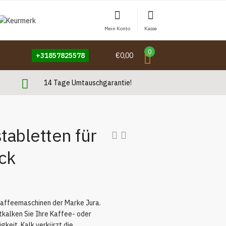
Mein Konto
Kasse
0
+31857825578
€0,00
14 Tage Umtauschgarantie!
tabletten für
ück
Kaffeemaschinen der Marke Jura.
tkalken Sie Ihre Kaffee- oder
gkeit. Kalk verkürzt die