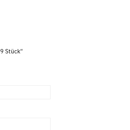
 9 Stück“
t