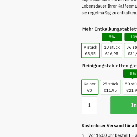
Lebensdauer Ihrer Kaffeemasc
sie regelmäßig zu entkalken.
Mehr Entkalkungstablet
5%
10
9 stück
18 stück
36 st
€8,95
€16,95
€31,
Reinigungstabletten gle
8%
Keiner
25 stück
50 stü
€0
€11,95
€21,
Entkalkungstabletten
In
für
Jura
-
Kostenloser Versand für al
9
Stück
Vor 16:00 Uhr bestellt =