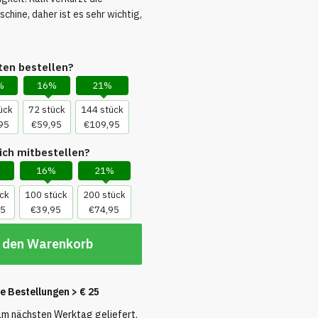
hine, daher ist es sehr wichtig,
ten bestellen?
%
16%
21%
ück
72 stück
144 stück
95
€59,95
€109,95
ich mitbestellen?
16%
21%
ck
100 stück
200 stück
95
€39,95
€74,95
 den Warenkorb
le Bestellungen
> € 25
 am nächsten Werktag geliefert.