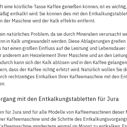
t eine köstliche Tasse Kaffee genießen können, ist es wichtig,
ig entkalkt wird. Sie können dies mit den Entkalkungstablet
n der Maschine wird der Kalk effektiv entfernt.
in natürliches Problem, da sie durch Mineralien verursacht we
nn in Kalk umgewandelt werden. Diese Ablagerungen greifen d
 hat einen großen Einfluss auf die Leistung und Lebensdauer
ter anderem am Heizelement Ihrer Maschine und an den Leitun
durch kann sich der Kalk ablösen und in den Kaffee gelangen,
rn, dass der Kaffee richtig erhitzt wird. Natürlich wollen Sie
rch rechtzeitiges Entkalken Ihrer Kaffeemaschine mit den En
en.
rgang mit den Entkalkungstabletten für Jura
n für Jura sind für alle Modelle von Kaffeemaschinen dieser 
rer Kaffeemaschine sind die Schritte des Entkalkungsvorgangs
Kaffeemaschine mindestens einmal im Monat zu entkalken. Es 