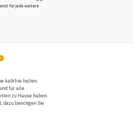
nst für jede weitere
0
 kalkfrei halten.
ind für alle
letten zu Hause haben.
, dazu benötigen Sie